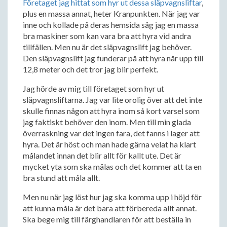
Företaget jag hittat som hyr ut dessa släpvagnsliftar
,
plus en massa annat, heter Kranpunkten. När jag var
inne och kollade på deras hemsida såg jag en massa
bra maskiner som kan vara bra att hyra vid andra
tillfällen. Men nu är det släpvagnslift jag behöver.
Den släpvagnslift jag funderar på att hyra når upp till
12,8 meter och det tror jag blir perfekt.
Jag hörde av mig till företaget som hyr ut
släpvagnsliftarna. Jag var lite orolig över att det inte
skulle finnas någon att hyra inom så kort varsel som
jag faktiskt behöver den inom. Men till min glada
överraskning var det ingen fara, det fanns i lager att
hyra. Det är höst och man hade gärna velat ha klart
målandet innan det blir allt för kallt ute. Det är
mycket yta som ska målas och det kommer att ta en
bra stund att måla allt.
Men nu när jag löst hur jag ska komma upp i höjd för
att kunna måla är det bara att förbereda allt annat.
Ska bege mig till färghandlaren för att beställa in