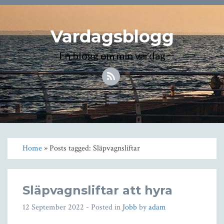
Vardagsblogg
En blogg om min vardag
Toggle
navigation
Home
» Posts tagged: Släpvagnsliftar
Släpvagnsliftar att hyra
12 September 2022
- Posted in
Jobb
by
adam