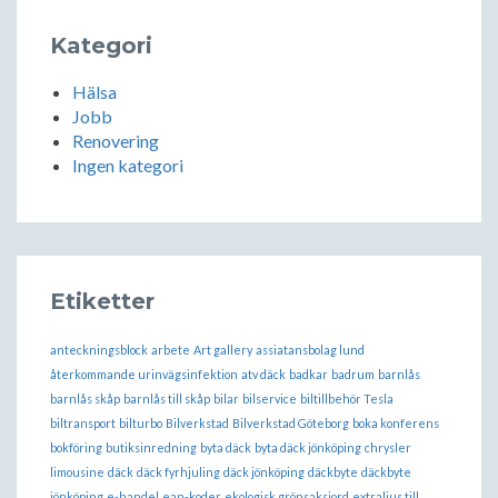
Kategori
Hälsa
Jobb
Renovering
Ingen kategori
Etiketter
anteckningsblock
arbete
Art gallery
assiatansbolag lund
återkommande urinvägsinfektion
atv däck
badkar
badrum
barnlås
barnlås skåp
barnlås till skåp
bilar
bilservice
biltillbehör Tesla
biltransport
bilturbo
Bilverkstad
Bilverkstad Göteborg
boka konferens
bokföring
butiksinredning
byta däck
byta däck jönköping
chrysler
limousine
däck
däck fyrhjuling
däck jönköping
däckbyte
däckbyte
jönköping
e-handel
ean-koder
ekologisk grönsaksjord
extraljus till