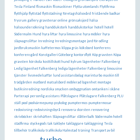
Tesla
Finland
flismaskin
flismaskiner
Flytta utomlands
Flyttfirma
flytthjälp
flyttstäd
flyttstädning
företagshälsovård
fristående badkar
frysrum
gallery
gravstenar online
grönsaksjord
hälsa
hälsoundersökning
handdukstork
handdukstorkar
hotell
hotell
Södermalm
Hund
hyra liftar
hyra limousine
hyra möbler
hyra
släpvagnsliftar
Inredning
Inredningsmontage
jord för odling
jordbruksmaskin
kaffetermos
klippa gräs
köksbord
konferens
konferensgård
Konstgalleri Göteborg
kontorsflytt
Köp gravsten
Köpa
gravsten
körskola
kosttillskott hund
kylrum
lägenheter Falkenberg
Ledig lägenhet Falkenberg
lediga lägenheter Falkenberg
limousine
tjänster
livsmedelsaffär
lund assistansbolag
marinturbo
maskin till
trädgården
matbord
matsalsbord
möblerad lägenhet
montage
butiksinredning
nordiska smycken
ombyggnation
omtanken i skåne
Parterapi
personlig assistans
Plåtslagare
Plåtslagare Falkenberg
PLU
ställ
pool
poolvärmepump
psykolog
pumptermos
pumptermosar
redovisning
redovisningsbyrå
renovera skorsten
renovering
skrivböcker
skrivhäften
Släpvagnsliftar
slåtterbalk
Södermalm hotell
städfirma
styckegods
tak
takbyte
takläggare
takläggning
Tesla
tillbehör
trafikskola
trafikskola Halmstad
träning
Transport av bil
turbo