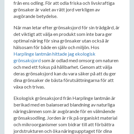
från ens odling. För att odla friska och livskraftiga
grönsaker är valet av rätt jord verkligen av
avgörande betydelse.
När man letar efter grönsaksjord för sin trädgård, är
det viktigt att välja en produkt som inte bara ger
optimal näring för sina grönsaker utan också är
hälsosam för både en själv och miljön. Hos
Harplinge lantmän hittade jag ekologisk
grönsaksjord
som är odlad med omsorg om naturen
och med ett fokus på hållbarhet. Genom att välja
deras grönsaksjord kan du vara säker på att du ger
dina grönsaker de bästa förutsättningarna för att
växa och trivas.
Ekologisk grönsaksjord från Harplinge lantmän är
berikad med en balanserad blandning av naturliga
näringsämnen som är avgörande för en välmående
grönsaksodling. Jorden är rik på organiskt material
och mikroorganismer som bidrar till att förbättra
jordstrukturen och öka näringsupptaget för dina