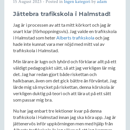
15 August 2023
- Posted in
Ingen kategori
by
adam
Jättebra trafikskola i Halmstad!
Jag är i processen av att ta mitt körkort och jag är
snart klar (förhoppningsvis). Jag valde en trafikskola
i Halmstad som heter
Alberts trafikskola
och jag
hade inte kunnat vara mer nöjd med mitt val av
trafikskola i Halmstad.
Min lärare är lugn och lyhörd och förklarar allt på ett
väldigt pedagogiskt sätt, så att jag verkligen lär mig
det. Jag har redan gjort både riskettan och
halkbanan, även om det gick bättre än förväntat. Jag
lärde mig så mycket på riskettan, denna körskola är
verkligen duktig på teori och att lära ut på ett sätt
som passar mig bra.
Nu har jag enbart tre lektioner kvar på denna
trafikskola i Halmstad innan jag ska köra upp. Jag är
jättenervös inför uppkörningen men med hjälp från
Alberts trafikskola är jag säker på att jag kommer