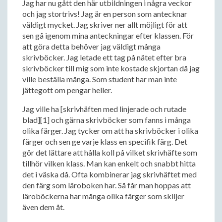
Jag har nu gått den här utbildningen i några veckor
och jag stortrivs! Jag är en person som antecknar
väldigt mycket. Jag skriver ner allt möjligt för att
sen gå igenom mina anteckningar efter klassen. För
att göra detta behöver jag väldigt många
skrivböcker. Jag letade ett tag på nätet efter bra
skrivböcker till mig som inte kostade skjortan då jag
ville beställa många. Som student har man inte
jättegott om pengar heller.
Jag ville ha [skrivhäften med linjerade och rutade
blad][1] och gärna skrivböcker som fanns i många
olika färger. Jag tycker om att ha skrivböcker i olika
färger och sen ge varje klass en specifik färg. Det
gör det lättare att hålla koll på vilket skrivhäfte som
tillhör vilken klass. Man kan enkelt och snabbt hitta
det i väska då. Ofta kombinerar jag skrivhäftet med
den färg som läroboken har. Så får man hoppas att
läroböckerna har många olika färger som skiljer
även dem åt.