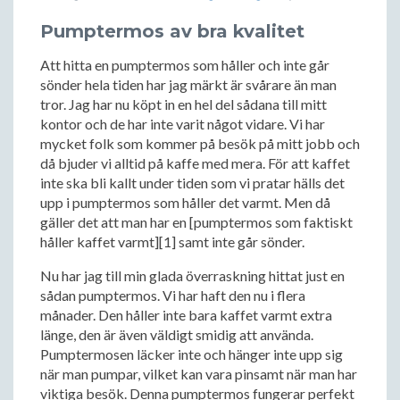
Pumptermos av bra kvalitet
Att hitta en pumptermos som håller och inte går
sönder hela tiden har jag märkt är svårare än man
tror. Jag har nu köpt in en hel del sådana till mitt
kontor och de har inte varit något vidare. Vi har
mycket folk som kommer på besök på mitt jobb och
då bjuder vi alltid på kaffe med mera. För att kaffet
inte ska bli kallt under tiden som vi pratar hälls det
upp i pumptermos som håller det varmt. Men då
gäller det att man har en [pumptermos som faktiskt
håller kaffet varmt][1] samt inte går sönder.
Nu har jag till min glada överraskning hittat just en
sådan pumptermos. Vi har haft den nu i flera
månader. Den håller inte bara kaffet varmt extra
länge, den är även väldigt smidig att använda.
Pumptermosen läcker inte och hänger inte upp sig
när man pumpar, vilket kan vara pinsamt när man har
viktiga besök. Denna pumptermos fungerar perfekt