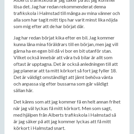
lösa det. Jag har redan rekommenderat denna
trafikskola i Halmstad till många av mina vänner och
alla som har tagit mitt tips har varit minst lika nöjda
som mig efter att de har börjat där.
Jag har redan börjat kika efter en bil. Jag kommer
kunna låna mina föräldrars till en början, men jag vill
gärna ha en egen bil då vi bor en bit utanför stan.
Vilket också innebär att våra två bilar är allt som
oftast är upptagna. Det är också anledningen till att
jag planerar att ta mitt körkort så fort jag fyller 18.
Det är väldigt omständligt att jämt behöva vänta
och anpassa sig efter bussarna som går väldigt
sällan här.
Det känns som att jag kommer få en helt annan frihet
när jag väl lyckas få mitt körkort. Men som sagt,
med hjälpen från Alberts trafikskola i Halmstad så
är jag säker på att jag kommer lyckas att få mitt
körkort i Halmstad snart.