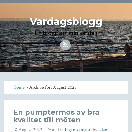
Vardagsblogg
En blogg om min vardag
Toggle
navigation
Home
» Archive for: August 2023
En pumptermos av bra
kvalitet till möten
18 August 2023
- Posted in
Ingen kategori
by
adam