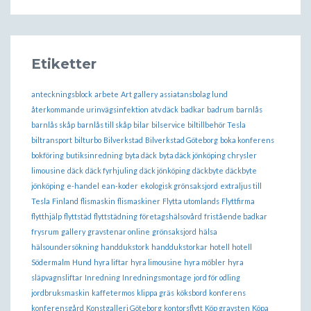
Etiketter
anteckningsblock
arbete
Art gallery
assiatansbolag lund
återkommande urinvägsinfektion
atv däck
badkar
badrum
barnlås
barnlås skåp
barnlås till skåp
bilar
bilservice
biltillbehör Tesla
biltransport
bilturbo
Bilverkstad
Bilverkstad Göteborg
boka konferens
bokföring
butiksinredning
byta däck
byta däck jönköping
chrysler
limousine
däck
däck fyrhjuling
däck jönköping
däckbyte
däckbyte
jönköping
e-handel
ean-koder
ekologisk grönsaksjord
extraljus till
Tesla
Finland
flismaskin
flismaskiner
Flytta utomlands
Flyttfirma
flytthjälp
flyttstäd
flyttstädning
företagshälsovård
fristående badkar
frysrum
gallery
gravstenar online
grönsaksjord
hälsa
hälsoundersökning
handdukstork
handdukstorkar
hotell
hotell
Södermalm
Hund
hyra liftar
hyra limousine
hyra möbler
hyra
släpvagnsliftar
Inredning
Inredningsmontage
jord för odling
jordbruksmaskin
kaffetermos
klippa gräs
köksbord
konferens
konferensgård
Konstgalleri Göteborg
kontorsflytt
Köp gravsten
Köpa