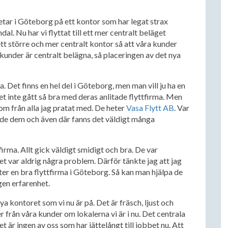
betar i Göteborg på ett kontor som har legat strax
. Nu har vi flyttat till ett mer centralt beläget
tt större och mer centralt kontor så att våra kunder
a kunder är centralt belägna, så placeringen av det nya
a. Det finns en hel del i Göteborg, men man vill ju ha en
 det inte gått så bra med deras anlitade flyttfirma. Men
 om från alla jag pratat med. De heter
Vasa Flytt AB
. Var
ade dem och även där fanns det väldigt många
firma. Allt gick väldigt smidigt och bra. De var
 var aldrig några problem. Därför tänkte jag att jag
efter en bra flyttfirma i Göteborg. Så kan man hjälpa de
egen erfarenhet.
nya kontoret som vi nu är på. Det är fräsch, ljust och
 från våra kunder om lokalerna vi är i nu. Det centrala
 är ingen av oss som har jättelångt till jobbet nu. Att