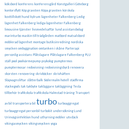
köksbord
konferens
konferensgård
Konstgalleri Göteborg
kontorsflytt
Köp gravsten
Köpa gravsten
körskola
kosttillskott hund
kylrum
lägenheter Falkenberg
Ledig
lägenhet Falkenberg
lediga lägenheter Falkenberg
limousine tjänster
livsmedelsaffär
lund assistansbolag
marinturbo
maskin till trädgården
matbord
matsalsbord
möblerad lägenhet
montage butiksinredning
nordiska
smycken
ombyggnation
omtanken i skåne
Parterapi
personlig assistans
Plåtslagare
Plåtslagare Falkenberg
PLU
ställ
pool
poolvärmepump
psykolog
pumptermos
pumptermosar
redovisning
redovisningsbyrå
renovera
skorsten
renovering
skrivböcker
skrivhäften
Släpvagnsliftar
slåtterbalk
Södermalm hotell
städfirma
styckegods
tak
takbyte
takläggare
takläggning
Tesla
tillbehör
trafikskola
trafikskola Halmstad
träning
Transport
turbo
av bil
transportera bil
turboaggregat
turboaggregat personbil
turbokit
undersökning Lund
Urinvägsinfektion hund
uthyrning möbler
utv däck
vikingasmycken
vikingsmycken
yoga