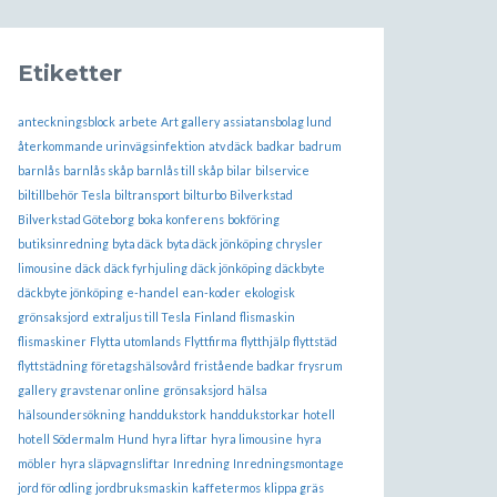
Etiketter
anteckningsblock
arbete
Art gallery
assiatansbolag lund
återkommande urinvägsinfektion
atv däck
badkar
badrum
barnlås
barnlås skåp
barnlås till skåp
bilar
bilservice
biltillbehör Tesla
biltransport
bilturbo
Bilverkstad
Bilverkstad Göteborg
boka konferens
bokföring
butiksinredning
byta däck
byta däck jönköping
chrysler
limousine
däck
däck fyrhjuling
däck jönköping
däckbyte
däckbyte jönköping
e-handel
ean-koder
ekologisk
grönsaksjord
extraljus till Tesla
Finland
flismaskin
flismaskiner
Flytta utomlands
Flyttfirma
flytthjälp
flyttstäd
flyttstädning
företagshälsovård
fristående badkar
frysrum
gallery
gravstenar online
grönsaksjord
hälsa
hälsoundersökning
handdukstork
handdukstorkar
hotell
hotell Södermalm
Hund
hyra liftar
hyra limousine
hyra
möbler
hyra släpvagnsliftar
Inredning
Inredningsmontage
jord för odling
jordbruksmaskin
kaffetermos
klippa gräs