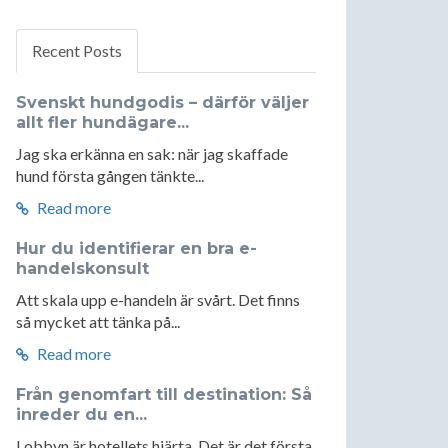
Recent Posts
Svenskt hundgodis – därför väljer
allt fler hundägare...
Jag ska erkänna en sak: när jag skaffade
hund första gången tänkte...
Read more
Hur du identifierar en bra e-
handelskonsult
Att skala upp e-handeln är svårt. Det finns
så mycket att tänka på...
Read more
Från genomfart till destination: Så
inreder du en...
Lobbyn är hotellets hjärta. Det är det första