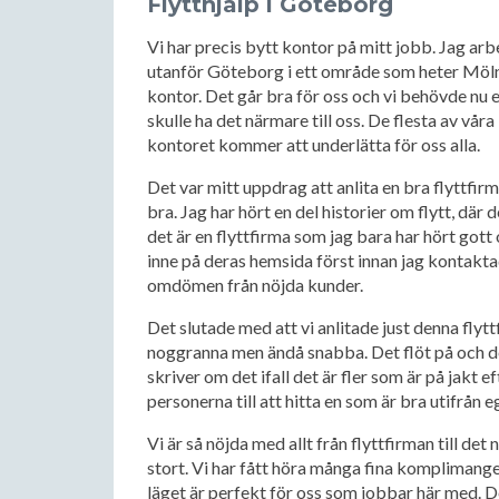
Flytthjälp i Göteborg
Vi har precis bytt kontor på mitt jobb. Jag ar
utanför Göteborg i ett område som heter Mölndal
kontor. Det går bra för oss och vi behövde nu e
skulle ha det närmare till oss. De flesta av vår
kontoret kommer att underlätta för oss alla.
Det var mitt uppdrag att anlita en bra flyttfirm
bra. Jag har hört en del historier om flytt, där
det är en flyttfirma som jag bara har hört gott
inne på deras hemsida först innan jag kontakt
omdömen från nöjda kunder.
Det slutade med att vi anlitade just denna flytt
noggranna men ändå snabba. Det flöt på och det
skriver om det ifall det är fler som är på jakt 
personerna till att hitta en som är bra utifrån 
Vi är så nöjda med allt från flyttfirman till det 
stort. Vi har fått höra många fina komplimanger
läget är perfekt för oss som jobbar här med. Det