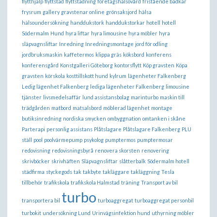
flytthjälp
flyttstäd
flyttstädning
företagshälsovård
fristående badkar
frysrum
gallery
gravstenar online
grönsaksjord
hälsa
hälsoundersökning
handdukstork
handdukstorkar
hotell
hotell
Södermalm
Hund
hyra liftar
hyra limousine
hyra möbler
hyra
släpvagnsliftar
Inredning
Inredningsmontage
jord för odling
jordbruksmaskin
kaffetermos
klippa gräs
köksbord
konferens
konferensgård
Konstgalleri Göteborg
kontorsflytt
Köp gravsten
Köpa
gravsten
körskola
kosttillskott hund
kylrum
lägenheter Falkenberg
Ledig lägenhet Falkenberg
lediga lägenheter Falkenberg
limousine
tjänster
livsmedelsaffär
lund assistansbolag
marinturbo
maskin till
trädgården
matbord
matsalsbord
möblerad lägenhet
montage
butiksinredning
nordiska smycken
ombyggnation
omtanken i skåne
Parterapi
personlig assistans
Plåtslagare
Plåtslagare Falkenberg
PLU
ställ
pool
poolvärmepump
psykolog
pumptermos
pumptermosar
redovisning
redovisningsbyrå
renovera skorsten
renovering
skrivböcker
skrivhäften
Släpvagnsliftar
slåtterbalk
Södermalm hotell
städfirma
styckegods
tak
takbyte
takläggare
takläggning
Tesla
tillbehör
trafikskola
trafikskola Halmstad
träning
Transport av bil
turbo
transportera bil
turboaggregat
turboaggregat personbil
turbokit
undersökning Lund
Urinvägsinfektion hund
uthyrning möbler