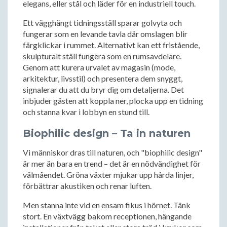
elegans, eller stål och läder för en industriell touch.
Ett vägghängt tidningsställ sparar golvyta och
fungerar som en levande tavla där omslagen blir
färgklickar i rummet. Alternativt kan ett fristående,
skulpturalt ställ fungera som en rumsavdelare.
Genom att kurera urvalet av magasin (mode,
arkitektur, livsstil) och presentera dem snyggt,
signalerar du att du bryr dig om detaljerna. Det
inbjuder gästen att koppla ner, plocka upp en tidning
och stanna kvar i lobbyn en stund till.
Biophilic design – Ta in naturen
Vi människor dras till naturen, och "biophilic design"
är mer än bara en trend – det är en nödvändighet för
välmåendet. Gröna växter mjukar upp hårda linjer,
förbättrar akustiken och renar luften.
Men stanna inte vid en ensam fikus i hörnet. Tänk
stort. En växtvägg bakom receptionen, hängande