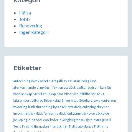
Kategori
Hälsa
Jobb
Renovering
Ingen kategori
Etiketter
anteckningsblock
arbete
Art gallery
assiatansbolag lund
återkommande urinvägsinfektion
atv däck
badkar
badrum
barnlås
barnlås skåp
barnlås till skåp
bilar
bilservice
biltillbehör Tesla
biltransport
bilturbo
Bilverkstad
Bilverkstad Göteborg
boka konferens
bokföring
butiksinredning
byta däck
byta däck jönköping
chrysler
limousine
däck
däck fyrhjuling
däck jönköping
däckbyte
däckbyte
jönköping
e-handel
ean-koder
ekologisk grönsaksjord
extraljus till
Tesla
Finland
flismaskin
flismaskiner
Flytta utomlands
Flyttfirma