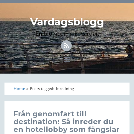
Vardagsblogg
En blogg om min vardag
Toggle
navigation
Home
» Posts tagged: Inredning
Från genomfart till
destination: Så inreder du
en hotellobby som fängslar