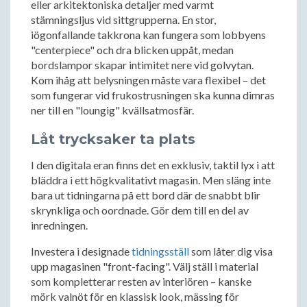
eller arkitektoniska detaljer med varmt
stämningsljus vid sittgrupperna. En stor,
iögonfallande takkrona kan fungera som lobbyens
"centerpiece" och dra blicken uppåt, medan
bordslampor skapar intimitet nere vid golvytan.
Kom ihåg att belysningen måste vara flexibel – det
som fungerar vid frukostrusningen ska kunna dimras
ner till en "loungig" kvällsatmosfär.
Låt trycksaker ta plats
I den digitala eran finns det en exklusiv, taktil lyx i att
bläddra i ett högkvalitativt magasin. Men släng inte
bara ut tidningarna på ett bord där de snabbt blir
skrynkliga och oordnade. Gör dem till en del av
inredningen.
Investera i designade
tidningsställ
som låter dig visa
upp magasinen "front-facing". Välj ställ i material
som kompletterar resten av interiören – kanske
mörk valnöt för en klassisk look, mässing för