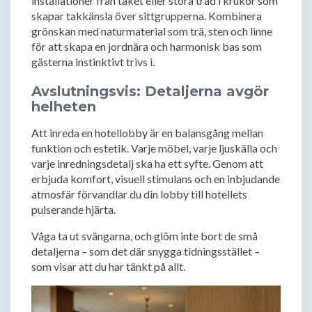
installationer från taket eller stora träd i krukor som
skapar takkänsla över sittgrupperna. Kombinera
grönskan med naturmaterial som trä, sten och linne
för att skapa en jordnära och harmonisk bas som
gästerna instinktivt trivs i.
Avslutningsvis: Detaljerna avgör
helheten
Att inreda en hotellobby är en balansgång mellan
funktion och estetik. Varje möbel, varje ljuskälla och
varje inredningsdetalj ska ha ett syfte. Genom att
erbjuda komfort, visuell stimulans och en inbjudande
atmosfär förvandlar du din lobby till hotellets
pulserande hjärta.
Våga ta ut svängarna, och glöm inte bort de små
detaljerna – som det där snygga tidningsstället –
som visar att du har tänkt på allt.